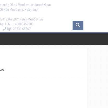
ριακής Οδού Μουδανιών-Κασσάνδρας
00 Νέα Μουδανιά, Χαλκιδική
7412969 ΔΟΥ Νέων Μουδανιών
Αρ. ΓΕΜΗ 143080457000
Τηλ: 23730 65567
τος