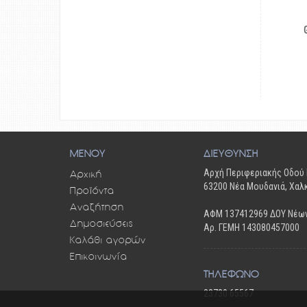
ΜΕΝΟΥ
ΔΙΕΥΘΥΝΣΗ
Αρχή Περιφεριακής Οδού
Αρχική
63200 Νέα Μουδανιά, Χαλ
Προϊόντα
Αναζήτηση
ΑΦΜ 137412969 ΔΟΥ Νέω
Δημοσιεύσεις
Αρ. ΓΕΜΗ 143080457000
Καλάθι αγορών
Επικοινωνία
ΤΗΛΕΦΩΝΟ
23730 65567