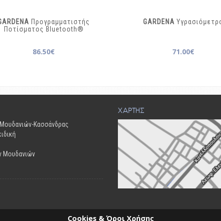
GARDENA
Προγραμματιστής
GARDENA
Υγρασιόμετρ
Ποτίσματος
Bluetooth®
86.50€
71.00€
ΧΑΡΤΗΣ
 Μουδανιών-Κασσάνδρας
κιδική
ν Μουδανιών
Cookies & Όροι Χρήσης