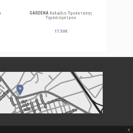
ο
GARDENA
Καλώδιο Προέκτασης
Υγρασιόμετρου
17.50€
x