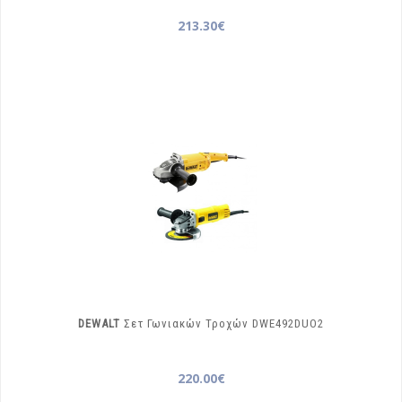
213.30€
DEWALT
Σετ Γωνιακών Τροχών
DWE492DUO2
220.00€