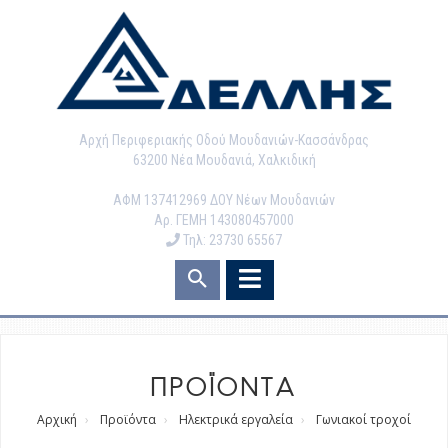
Αρχή Περιφεριακής Οδού Μουδανιών-Κασσάνδρας
63200 Νέα Μουδανιά, Χαλκιδική
ΑΦΜ 137412969 ΔΟΥ Νέων Μουδανιών
Αρ. ΓΕΜΗ 143080457000
Τηλ: 23730 65567
ΠΡΟΪΟΝΤΑ
Αρχική
Προϊόντα
Ηλεκτρικά εργαλεία
Γωνιακοί τροχοί