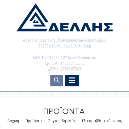
Αρχή Περιφεριακής Οδού Μουδανιών-Κασσάνδρας
63200 Νέα Μουδανιά, Χαλκιδική
ΑΦΜ 137412969 ΔΟΥ Νέων Μουδανιών
Αρ. ΓΕΜΗ 143080457000
Τηλ: 23730 65567
ΠΡΟΪΟΝΤΑ
Αρχική
Προϊόντα
Συγκομιδή ελιάς
Ελαιοραβδιστικά αέρος