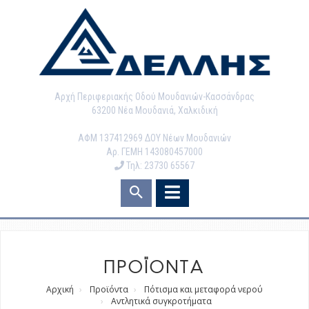
Αρχή Περιφεριακής Οδού Μουδανιών-Κασσάνδρας
63200 Νέα Μουδανιά, Χαλκιδική
ΑΦΜ 137412969 ΔΟΥ Νέων Μουδανιών
Αρ. ΓΕΜΗ 143080457000
Τηλ: 23730 65567
ΠΡΟΪΟΝΤΑ
Αρχική
Προϊόντα
Πότισμα και μεταφορά νερού
Αντλητικά συγκροτήματα