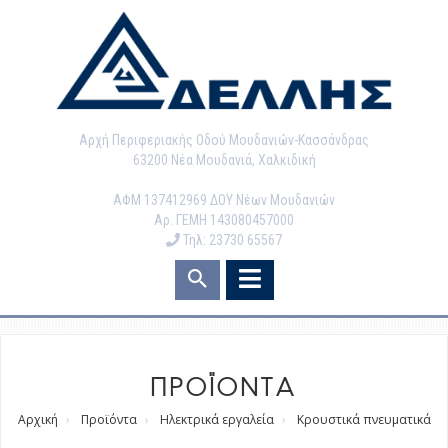
Αρχή Περιφεριακής Οδού Μουδανιών-Κασσάνδρας
63200 Νέα Μουδανιά, Χαλκιδική
ΑΦΜ 137412969 ΔΟΥ Νέων Μουδανιών
Αρ. ΓΕΜΗ 143080457000
Τηλ: 23730 65567
ΠΡΟΪΟΝΤΑ
Αρχική
Προϊόντα
Ηλεκτρικά εργαλεία
Κρουστικά πνευματικά